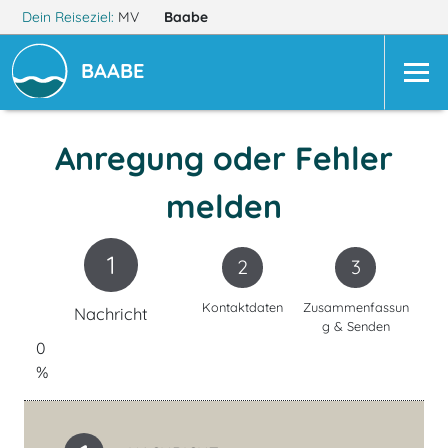
Dein Reiseziel:
MV
Baabe
BAABE
Anregung oder Fehler
melden
1
2
3
Kontaktdaten
Zusammenfassun
Nachricht
g & Senden
0
%