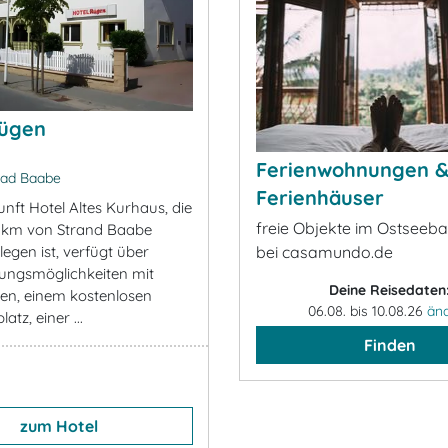
Rügen
Ferienwohnungen 
ad Baabe
Ferienhäuser
nft Hotel Altes Kurhaus, die
freie Objekte im Ostseeb
1 km von Strand Baabe
legen ist, verfügt über
bei casamundo.de
ungsmöglichkeiten mit
Deine Reisedaten
en, einem kostenlosen
06.08. bis 10.08.26
än
atz, einer ...
Finden
zum Hotel