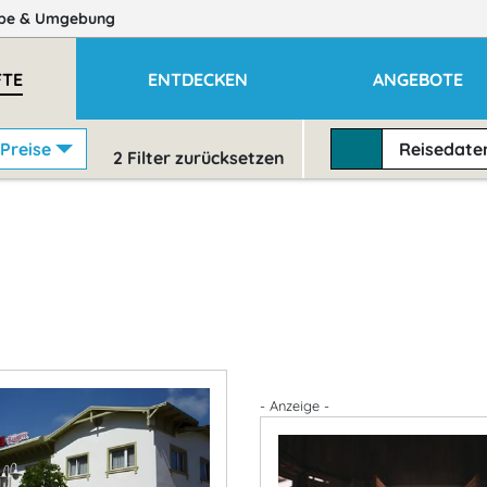
be
& Umgebung
TE
ENTDECKEN
ANGEBOTE
Preise
Reisedat
2
Filter zurücksetzen
- Anzeige -