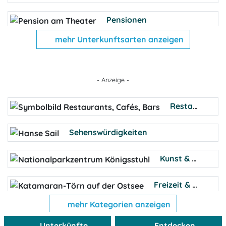
Pensionen
mehr Unterkunftsarten anzeigen
Ferienhäuser
Barrierefreie Unterkünfte
- Anzeige -
Bauernhöfe
Restaurants, Cafés, Bars
Familienferienstätten
Sehenswürdigkeiten
Famili
Kunst & Kultur
Feri
Freizeit & Sport
Feri
mehr Kategorien anzeigen
Wellness
Unterkünfte
Entdecken