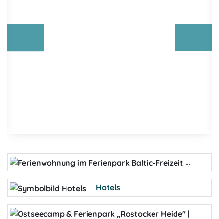
Ferie
Hotels
Cam