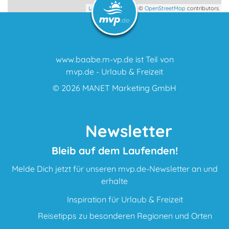
Leaflet
| map data ©
OpenStreetMap
contributors
Schlosshotels
Schullandheime
www.baabe.m-vp.de ist Teil von
Seminarhäuser
mvp.de - Urlaub & Freizeit
© 2026
MANET Marketing GmbH
Sporthotels
Urlaub auf dem Lande
Newsletter
Wellnesshotels
Bleib auf dem Laufenden!
Melde Dich jetzt für unseren mvp.de-Newsletter an und
Zimmervermittlungen
erhalte
Inspiration für Urlaub & Freizeit
sonstiges
Reisetipps zu besonderen Regionen und Orten
alle Unterkünfte