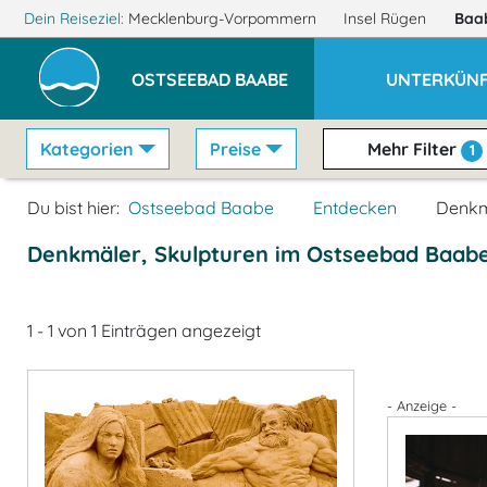
Dein Reiseziel:
Mecklenburg-Vorpommern
Insel Rügen
Baa
OSTSEEBAD BAABE
UNTERKÜNF
Kategorien
Preise
Mehr Filter
1
Du bist hier:
Ostseebad Baabe
Entdecken
Denkm
Denkmäler, Skulpturen im Ostseebad Baab
1 - 1 von 1 Einträgen angezeigt
- Anzeige -