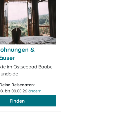
wohnungen &
äuser
ekte im Ostseebad Baabe
mundo.de
Deine Reisedaten:
08. bis 08.08.26
ändern
Finden