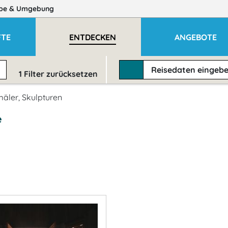
be
& Umgebung
TE
ENTDECKEN
ANGEBOTE
Reisedaten
eingeb
1
Filter zurücksetzen
äler, Skulpturen
e