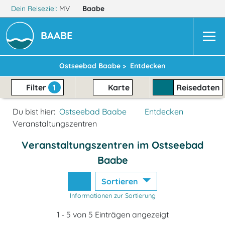
Dein Reiseziel:
MV
Baabe
BAABE
Ostseebad Baabe >
Entdecken
Filter
1
Karte
Reisedaten
Du bist hier:
Ostseebad Baabe
Entdecken
Veranstaltungszentren
Veranstaltungszentren im Ostseebad
Baabe
Sortieren
Informationen zur Sortierung
1 - 5 von 5 Einträgen angezeigt