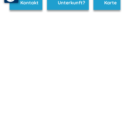
Kontakt
Unterkunft?
Karte
www.baabe.m-vp.de ist Teil von
mvp.de - Urlaub & Freizeit
© 2026
MANET Marketing GmbH
Newsletter
Bleib auf dem Laufenden!
Melde Dich jetzt für unseren mvp.de-Newsletter an und