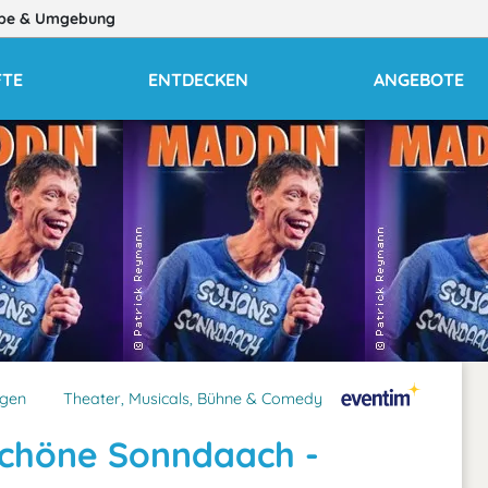
be
& Umgebung
TE
ENTDECKEN
ANGEBOTE
ngen
Theater, Musicals, Bühne & Comedy
Schöne Sonndaach -