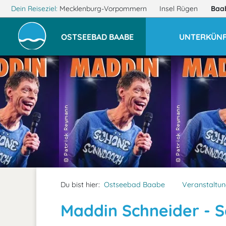
Dein Reiseziel:
Mecklenburg-Vorpommern
Insel Rügen
Baa
OSTSEEBAD BAABE
UNTERKÜNF
Du bist hier:
Ostseebad Baabe
Veranstaltu
Maddin Schneider - 