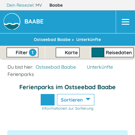
Dein Reiseziel:
MV
Baabe
BAABE
Ostseebad Baabe >
Unterkünfte
Filter
1
Karte
Reisedaten
Du bist hier:
Ostseebad Baabe
Unterkünfte
Ferienparks
Ferienparks im Ostseebad Baabe
Sortieren
Informationen zur Sortierung