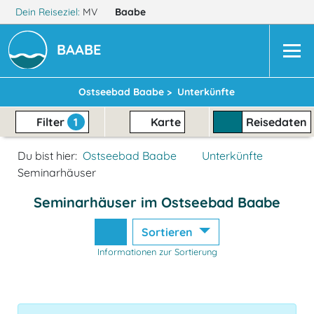
Dein Reiseziel:
MV
Baabe
BAABE
Ostseebad Baabe >
Unterkünfte
Filter
1
Karte
Reisedaten
Du bist hier:
Ostseebad Baabe
Unterkünfte
Seminarhäuser
Seminarhäuser im Ostseebad Baabe
Sortieren
Informationen zur Sortierung