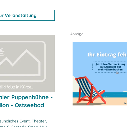
ur Veranstaltung
- Anzeige -
aler Puppenbühne -
llon - Ostseebad
eundliches Event, Theater,
ühne & Comedy, Open-Air /