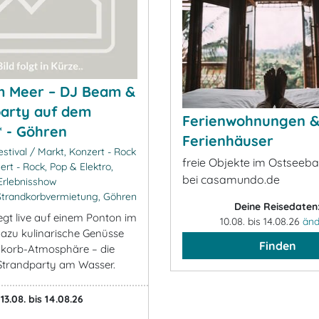
m Meer – DJ Beam &
arty auf dem
Ferienwohnungen 
 - Göhren
Ferienhäuser
stival / Markt, Konzert - Rock
freie Objekte im Ostseeb
ert - Rock, Pop & Elektro,
bei casamundo.de
Erlebnisshow
Strandkorbvermietung, Göhren
Deine Reisedaten
gt live auf einem Ponton im
10.08. bis 14.08.26
änd
dazu kulinarische Genüsse
Finden
dkorb-Atmosphäre – die
 Strandparty am Wasser.
13.08. bis 14.08.26