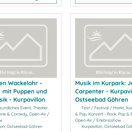
en Wackelohr -
Musik im Kurpark: J
 mit Puppen und
Carpenter - Kurpavi
sik - Kurpavillon
Ostseebad Göhren
eundliches Event, Theater,
Fest / Festival / Markt, Ko
ühne & Comedy, Open-Air /
& Pop, Konzert - Rock, Pop & E
ow
Open-Air / Erlebnisshow
lon, Ostseebad Göhren
Kurpavillon, Ostseebad Gö