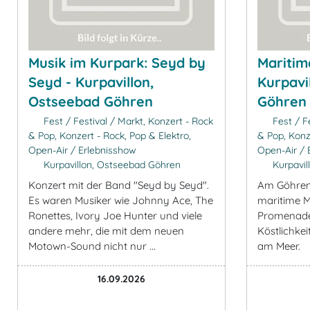
Musik im Kurpark: Seyd by
Maritim
Seyd - Kurpavillon,
Kurpavi
Ostseebad Göhren
Göhren
Fest / Festival / Markt, Konzert - Rock
Fest / Fe
& Pop, Konzert - Rock, Pop & Elektro,
& Pop, Konz
Open-Air / Erlebnisshow
Open-Air / 
Kurpavillon, Ostseebad Göhren
Kurpavil
Konzert mit der Band "Seyd by Seyd".
Am Göhrene
Es waren Musiker wie Johnny Ace, The
maritime Mu
Ronettes, Ivory Joe Hunter und viele
Promenade
andere mehr, die mit dem neuen
Köstlichke
Motown-Sound nicht nur ...
am Meer.
16.09.2026