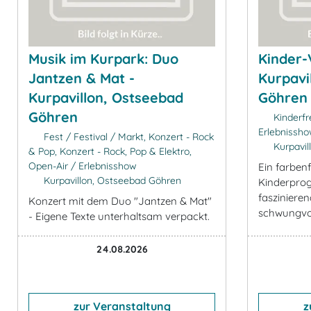
Musik im Kurpark: Duo
Kinder-
Jantzen & Mat -
Kurpavi
Kurpavillon, Ostseebad
Göhren
Göhren
Kinderfr
Erlebnissh
Fest / Festival / Markt, Konzert - Rock
Kurpavil
& Pop, Konzert - Rock, Pop & Elektro,
Open-Air / Erlebnisshow
Ein farben
Kurpavillon, Ostseebad Göhren
Kinderpro
fasziniere
Konzert mit dem Duo "Jantzen & Mat"
schwungvol
- Eigene Texte unterhaltsam verpackt.
24.08.2026
zur Veranstaltung
z