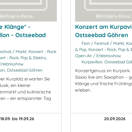
e Klänge* -
Konzert am Kurpavil
llon - Ostseebad
Ostseebad Göhren
Fest / Festival / Markt, Ko
& Pop, Konzert - Rock, Pop & E
stival / Markt, Konzert - Rock
Open-Air / Erlebnisshow
ert - Rock, Pop & Elektro,
Kurpavillon, Ostseebad Gö
Erlebnisshow
lon, Ostseebad Göhren
Konzertgenuss im Kurpark: 
Saxxo live am Saxophon – ge
r Kurplatz erwarten Sie
Klänge und frische Frühlings
sik, ein kleiner
erleben.
nmarkt und kulinarische
iten – ein entspannter Tag
18.09. bis 19.09.26
20.09.2026