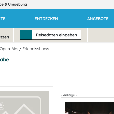
be
& Umgebung
TE
ENTDECKEN
ANGEBOTE
Reisedaten
eingeben
etzen
Open-Airs / Erlebnisshows
aabe
- Anzeige -