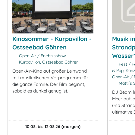
Kinosommer - Kurpavillon -
Musik i
Ostseebad Göhren
Strandp
Wasser*
Open-Air / Erlebnisshow
Kurpavillon, Ostseebad Göhren
Fest / Fe
& Pop, Konz
Open-Air-Kino auf großer Leinwand
Open-Air / 
mit musikalischen Vorprogramm für
Matti´s 
die ganze Familie. Der Film beginnt,
sobald es dunkel genug ist.
DJ Beam le
Meer auf, 
und Stran
ultimative
10.08. bis 12.08.26
(morgen)