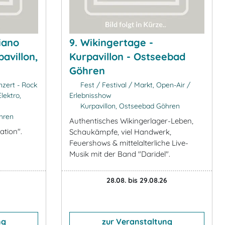
iano
9. Wikingertage -
avillon,
Kurpavillon - Ostseebad
Göhren
nzert - Rock
Fest / Festival / Markt, Open-Air /
lektro,
Erlebnisshow
Kurpavillon, Ostseebad Göhren
hren
Authentisches Wikingerlager-Leben,
ation".
Schaukämpfe, viel Handwerk,
Feuershows & mittelalterliche Live-
Musik mit der Band "Daridel".
28.08. bis 29.08.26
ng
zur Veranstaltung