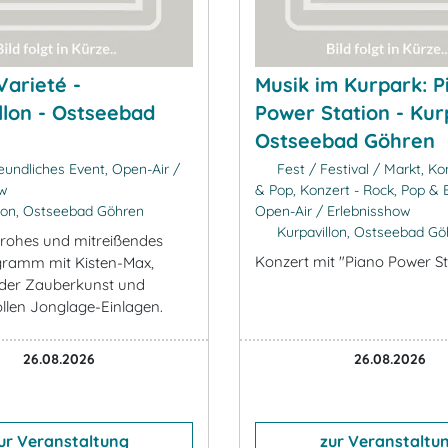
Varieté -
Musik im Kurpark: P
llon - Ostseebad
Power Station - Kurp
Ostseebad Göhren
eundliches Event, Open-Air /
Fest / Festival / Markt, Ko
ow
& Pop, Konzert - Rock, Pop & E
lon, Ostseebad Göhren
Open-Air / Erlebnisshow
Kurpavillon, Ostseebad Gö
frohes und mitreißendes
Konzert mit "Piano Power St
gramm mit Kisten-Max,
nder Zauberkunst und
len Jonglage-Einlagen.
26.08.2026
26.08.2026
ur Veranstaltung
zur Veranstaltu