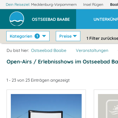
Dein Reiseziel:
Mecklenburg-Vorpommern
Insel Rügen
Baa
OSTSEEBAD BAABE
UNTERKÜNF
Kategorien
Preise
1
1
Filter zurücks
Du bist hier:
Ostseebad Baabe
Veranstaltungen
Open-Airs / Erlebnisshows im Ostseebad B
1 - 23 von 23 Einträgen angezeigt