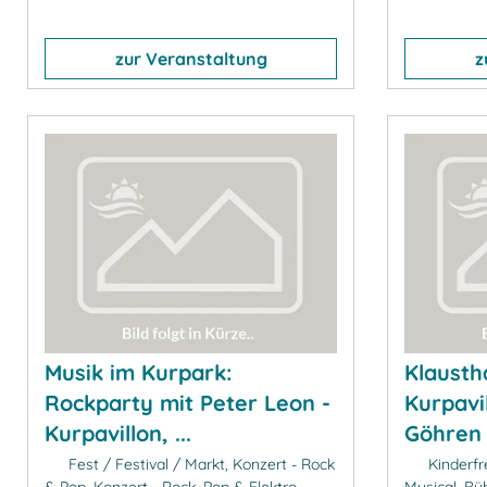
zur Veranstaltung
z
Musik im Kurpark:
Klausth
Rockparty mit Peter Leon -
Kurpavi
Kurpavillon, ...
Göhren
Fest / Festival / Markt, Konzert - Rock
Kinderfr
& Pop, Konzert - Rock, Pop & Elektro,
Musical, B