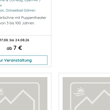
ow
lon, Ostseebad Göhren
erbühne mit Puppentheater
von 3 bis 100 Jahren.
17.08. bis 24.08.26
7 €
ab
ur Veranstaltung